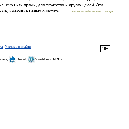
з него нити пряжи, для ткачества и других целей. Эти
ельные, имеющие целью очистить… …
Энциклопедический словарь
ка
,
Реклама на сайте
18+
omla,
Drupal,
WordPress, MODx.