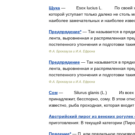
Щука
— Esox lucius L. По своей хищн
которой уступает только далеко не столь 
наиболее замечательных и наиболее из
Предпрядение*
— Так называется в пряди
лента, выровненная и распрямленная пре
постепенного утончения и подготовки та
Ф.А. Брокгауза и И.А. Ефрона
Предпрядение
— Так называется в пряди
лента, выровненная и распрямленная пре
постепенного утончения и подготовки та
Ф.А. Брокгауза и И.А. Ефрона
Сом
— Silurus glanis (L.) Из всех на
принадлежит, бесспорно, сому. В этом отно
известно, рыба проходная, которая входи
Австрийский пирог из венских рогулек
приготовления: В текущей категории (Пи
Прядение*
— П. или прядильное производс