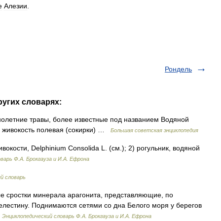
е
Алезии
.
Рондель
ругих словарях:
тние травы, более известные под названием Водяной
м живокость полевая (сокирки) …
Большая советская энциклопедия
окости, Delphinium Consolida L. (см.); 2) рогульник, водяной
варь Ф.А. Брокгауза и И.А. Ефрона
й словарь
 сростки минерала арагонита, представляющие, по
лестину. Поднимаются сетями со дна Белого моря у берегов
…
Энциклопедический словарь Ф.А. Брокгауза и И.А. Ефрона