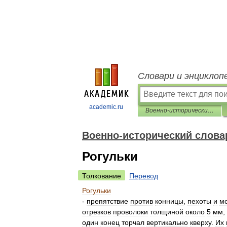
Словари и энциклоп
academic.ru
Военно-исторический словарь
Военно-исторический слова
Рогульки
Толкование
Перевод
Рогульки
-
препятствие
против
конницы
,
пехоты
и
м
отрезков
проволоки
толщиной
около
5
мм
,
один
конец
торчал
вертикально
кверху
.
Их