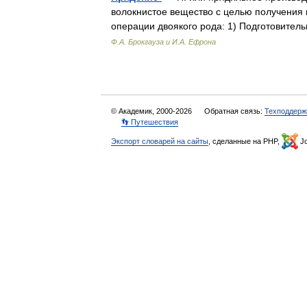
волокнистое вещество с целью получения и
операции двоякого рода: 1) Подготовит
Ф.А. Брокгауза и И.А. Ефрона
© Академик, 2000-2026
Обратная связь:
Техподдерж
👣 Путешествия
Экспорт словарей на сайты
, сделанные на PHP,
Jo