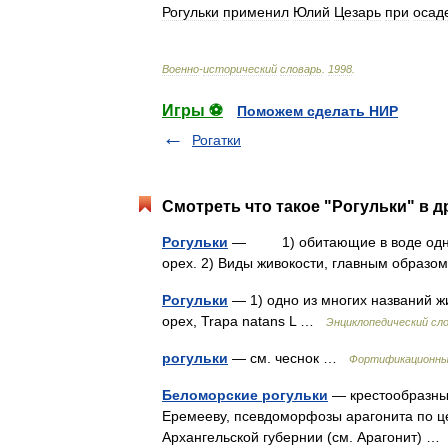
Рогульки
применил
Юлий
Цезарь
при
осад
Военно
-
исторический
словарь
.
1998
.
Игры ⚽
Поможем сделать НИР
Рогатки
Смотреть что такое "Рогульки" в д
Рогульки
— 1) обитающие в воде одноле
орех. 2) Виды живокости, главным образо
Рогульки
— 1) одно из многих названий жив
орех, Trapa natans L …
Энциклопедический сло
рогульки
— см. чеснок …
Фортификационны
Беломорские рогульки
— крестообразные
Еремееву, псевдоморфозы арагонита по це
Архангельской губернии (см. Арагонит) 